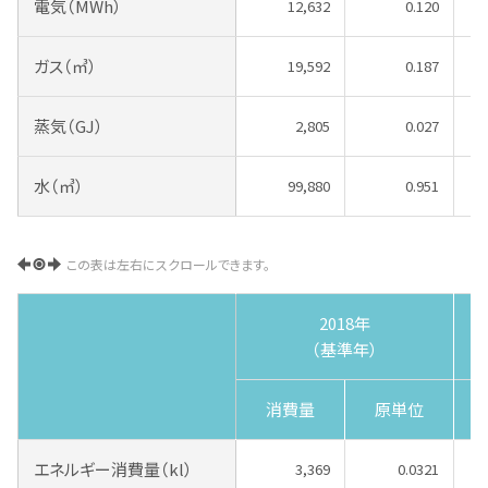
電気（MWh）
12,632
0.120
ガス（㎥）
19,592
0.187
蒸気（GJ）
2,805
0.027
水（㎥）
99,880
0.951
この表は左右にスクロールできます。
2018年
（基準年）
消費量
原単位
エネルギー消費量（kl）
3,369
0.0321